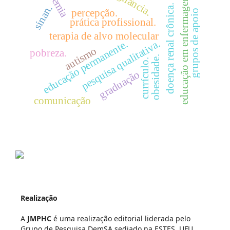
vigilância.
anemia
educação em enfermagem
doença renal crônica.
sinan.
percepção.
grupos de apoio
prática profissional.
terapia de alvo molecular
pesquisa qualitativa.
educação permanente.
autismo
pobreza.
obesidade.
currículo.
graduação
comunicação
Realização
A
JMPHC
é uma realização editorial liderada pelo
Grupo de Pesquisa DemSA sediado na ESTES, UFU.