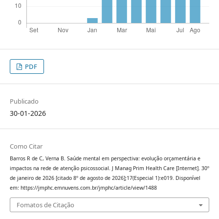
PDF
Publicado
30-01-2026
Como Citar
Barros R de C, Verna B. Saúde mental em perspectiva: evolução orçamentária e
impactos na rede de atenção psicossocial. J Manag Prim Health Care [Internet]. 30º
de janeiro de 2026 [citado 8º de agosto de 2026];17(Especial 1):e019. Disponível
em: https://jmphc.emnuvens.com.br/jmphc/article/view/1488
Fomatos de Citação