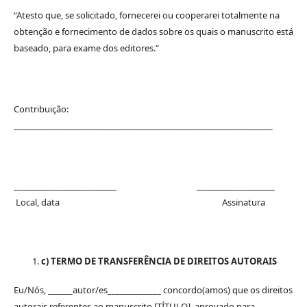
“Atesto que, se solicitado, fornecerei ou cooperarei totalmente na
obtenção e fornecimento de dados sobre os quais o manuscrito está
baseado, para exame dos editores.”
Contribuição:
_______________________________________________________________
_________________________ ___________________
Local, data Assinatura
c) TERMO DE TRANSFERÊNCIA DE DIREITOS AUTORAIS
Eu/Nós, ______autor/es_____________ concordo(amos) que os direitos
autorais referentes ao manuscrito [TÍTULO], aprovado para