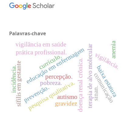
Palavras-chave
anemia
vigilância em saúde
terapia de alvo molecular
educação em enfermagem
prática profissional.
vigilância.
currículo.
doença renal crônica.
sífilis em gestante
baixa estatura
incidência.
comunicação
percepção.
pesquisa qualitativa.
pobreza.
prevenção.
sinan.
autismo
gravidez