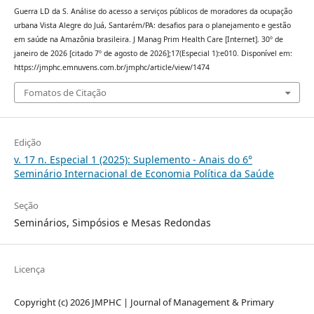
Guerra LD da S. Análise do acesso a serviços públicos de moradores da ocupação
urbana Vista Alegre do Juá, Santarém/PA: desafios para o planejamento e gestão
em saúde na Amazônia brasileira. J Manag Prim Health Care [Internet]. 30º de
janeiro de 2026 [citado 7º de agosto de 2026];17(Especial 1):e010. Disponível em:
https://jmphc.emnuvens.com.br/jmphc/article/view/1474
Fomatos de Citação
Edição
v. 17 n. Especial 1 (2025): Suplemento - Anais do 6°
Seminário Internacional de Economia Política da Saúde
Seção
Seminários, Simpósios e Mesas Redondas
Licença
Copyright (c) 2026 JMPHC | Journal of Management & Primary