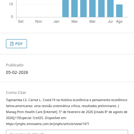
PDF
Publicado
05-02-2026
Como Citar
Tupinamba LS, Carnut L. Covid-19 na história econômica e pensamento econômico
latino-americanos: uma revisão sistemática crítica, resultados preliminares. J
Manag Prim Health Care [Internet]. 5º de fevereiro de 2026 [citado 8º de agosto de
2026];17(Especial 1):e025. Disponível em:
https://jmphc.emnuvens.com.br/jmphc/article/view/1471