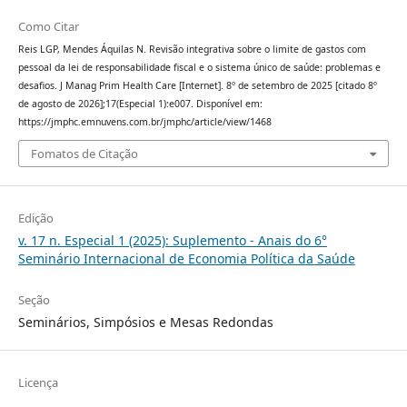
Como Citar
Reis LGP, Mendes Áquilas N. Revisão integrativa sobre o limite de gastos com
pessoal da lei de responsabilidade fiscal e o sistema único de saúde: problemas e
desafios. J Manag Prim Health Care [Internet]. 8º de setembro de 2025 [citado 8º
de agosto de 2026];17(Especial 1):e007. Disponível em:
https://jmphc.emnuvens.com.br/jmphc/article/view/1468
Fomatos de Citação
Edição
v. 17 n. Especial 1 (2025): Suplemento - Anais do 6°
Seminário Internacional de Economia Política da Saúde
Seção
Seminários, Simpósios e Mesas Redondas
Licença