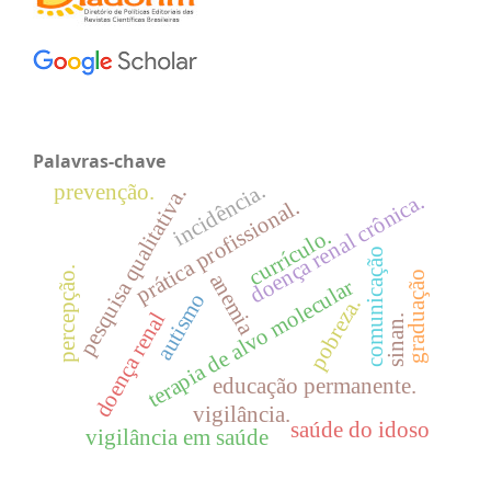
Palavras-chave
incidência.
prevenção.
pesquisa qualitativa.
doença renal crônica.
prática profissional.
currículo.
comunicação
percepção.
graduação
anemia
terapia de alvo molecular
autismo
pobreza.
doença renal
sinan.
educação permanente.
vigilância.
saúde do idoso
vigilância em saúde