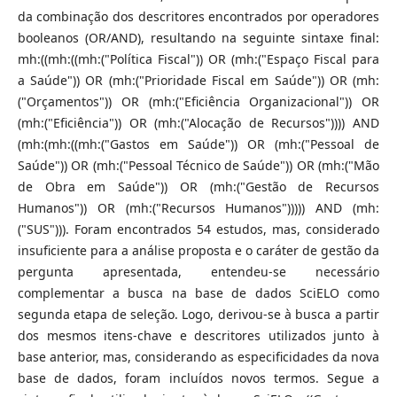
da combinação dos descritores encontrados por operadores
booleanos (OR/AND), resultando na seguinte sintaxe final:
mh:((mh:((mh:("Política Fiscal")) OR (mh:("Espaço Fiscal para
a Saúde")) OR (mh:("Prioridade Fiscal em Saúde")) OR (mh:
("Orçamentos")) OR (mh:("Eficiência Organizacional")) OR
(mh:("Eficiência")) OR (mh:("Alocação de Recursos")))) AND
(mh:(mh:((mh:("Gastos em Saúde")) OR (mh:("Pessoal de
Saúde")) OR (mh:("Pessoal Técnico de Saúde")) OR (mh:("Mão
de Obra em Saúde")) OR (mh:("Gestão de Recursos
Humanos")) OR (mh:("Recursos Humanos"))))) AND (mh:
("SUS"))). Foram encontrados 54 estudos, mas, considerado
insuficiente para a análise proposta e o caráter de gestão da
pergunta apresentada, entendeu-se necessário
complementar a busca na base de dados SciELO como
segunda etapa de seleção. Logo, derivou-se à busca a partir
dos mesmos itens-chave e descritores utilizados junto à
base anterior, mas, considerando as especificidades da nova
base de dados, foram incluídos novos termos. Segue a