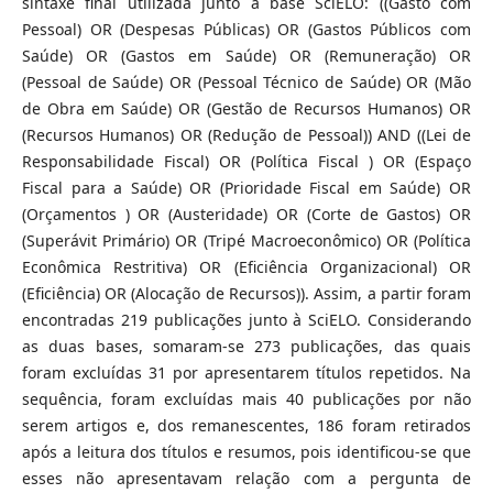
sintaxe final utilizada junto à base SciELO: ((Gasto com
Pessoal) OR (Despesas Públicas) OR (Gastos Públicos com
Saúde) OR (Gastos em Saúde) OR (Remuneração) OR
(Pessoal de Saúde) OR (Pessoal Técnico de Saúde) OR (Mão
de Obra em Saúde) OR (Gestão de Recursos Humanos) OR
(Recursos Humanos) OR (Redução de Pessoal)) AND ((Lei de
Responsabilidade Fiscal) OR (Política Fiscal ) OR (Espaço
Fiscal para a Saúde) OR (Prioridade Fiscal em Saúde) OR
(Orçamentos ) OR (Austeridade) OR (Corte de Gastos) OR
(Superávit Primário) OR (Tripé Macroeconômico) OR (Política
Econômica Restritiva) OR (Eficiência Organizacional) OR
(Eficiência) OR (Alocação de Recursos)). Assim, a partir foram
encontradas 219 publicações junto à SciELO. Considerando
as duas bases, somaram-se 273 publicações, das quais
foram excluídas 31 por apresentarem títulos repetidos. Na
sequência, foram excluídas mais 40 publicações por não
serem artigos e, dos remanescentes, 186 foram retirados
após a leitura dos títulos e resumos, pois identificou-se que
esses não apresentavam relação com a pergunta de