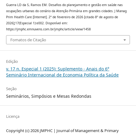
Guerra LD da S, Ramos EM. Desafios do planejamento e gestão em saúde nas
ocupações urbanas do cenário da Atenção Primária em grandes cidades. J Manag
Prim Health Care [Internet]. 2º de fevereiro de 2026 [citado 8º de agosto de
2026];17(Especial 1):e002. Disponível em:
https://jmphc.emnuvens.com.br/jmphc/article/view/1458
Fomatos de Citação
Edição
v. 17 n. Especial 1 (2025): Suplemento - Anais do 6°
Seminário Internacional de Economia Política da Saúde
Seção
Seminários, Simpósios e Mesas Redondas
Licença
Copyright (c) 2026 JMPHC | Journal of Management & Primary