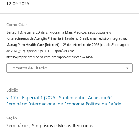
12-09-2025
Como Citar
Bertão TM, Guerra LD da S. Programa Mais Médicos, seus custos e o
fortalecimento da Atenção Primária à Saúde no Brasil: uma revisão integrativa. J
Manag Prim Health Care [Internet]. 12º de setembro de 2025 [citado 8º de agosto
de 2026];17(Especial 1):e001. Disponível em:
https://jmphc.emnuvens.com.br/jmphc/article/view/1456
Fomatos de Citação
Edição
v. 17 n. Especial 1 (2025): Suplemento - Anais do 6°
Seminário Internacional de Economia Política da Saúde
Seção
Seminários, Simpósios e Mesas Redondas